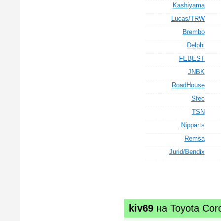
Kashiyama
Lucas/TRW
Brembo
Delphi
FEBEST
JNBK
RoadHouse
Sfec
TSN
Nipparts
Remsa
Jurid/Bendix
kiv69
на
Toyota Cor