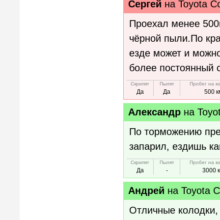
Сергей
на
Toyota Co
Проехал менее 500к
чёрной пыли.По кр
езде может и можно
более постоянный с
Скрипят
Пылят
Пробег на к
Да
Да
500 к
Александр
на
Toyo
По торможению прет
запарил, ездишь ка
Скрипят
Пылят
Пробег на к
Да
-
3000 
Андрей
на
Toyota C
Отличные колодки, 