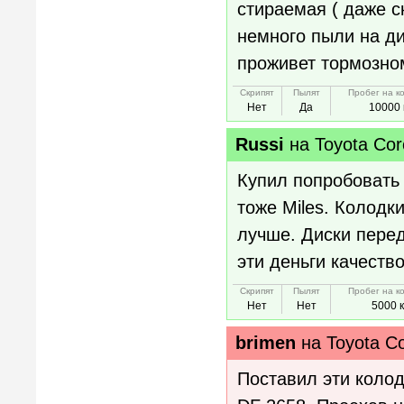
стираемая ( даже ск
немного пыли на ди
проживет тормозном
Скрипят
Пылят
Пробег на к
Нет
Да
10000 
Russi
на
Toyota Cor
Купил попробовать
тоже Miles. Колодк
лучше. Диски перед
эти деньги качеств
Скрипят
Пылят
Пробег на к
Нет
Нет
5000 
brimen
на
Toyota Co
Поставил эти коло