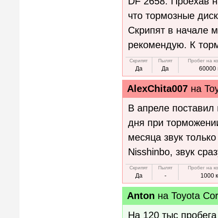
DF 2658. Проехав н
что тормозные диск
Скрипят в начале м
рекомендую. К тор
Скрипят
Пылят
Пробег на к
Да
Да
60000 
AlexChita007
на
To
В апреле поставил 
дня при торможени
месяца звук только
Nisshinbo, звук сра
Скрипят
Пылят
Пробег на к
Да
-
1000 
Anton
на
Toyota Cor
На 120 тыс пробега