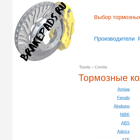
Выбор тормозных
Производители
Toyota
›
Corolla
Тормозные кол
Amiwa
Ferodo
Akebono
NIBK
ABS
Advics
ATE