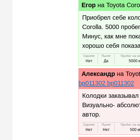
Егор
на
Toyota Coro
Приобрел себе коло
Corolla. 5000 пробе
Минус, как мне пок
хорошо себя показ
Скрипят
Пылят
Пробег на к
Нет
Да
5000 
Александр
на
Toyot
bp011302 bp011302
Колодки заказывал 
Визуально- абсолют
автор.
Скрипят
Пылят
Пробег на к
Нет
Нет
500 к