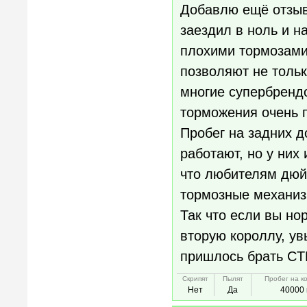
Добавлю ещё отзыв,
заездил в ноль и н
плохими тормозами,
позволяют не тольк
многие супербрендо
торможения очень 
Пробег на задних д
работают, но у них
что любителям дюй
тормозные механизм
Так что если вы но
вторую короллу, ув
пришлось брать C
Скрипят
Пылят
Пробег на к
Нет
Да
40000 