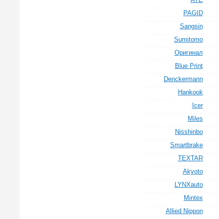
PAGID
Sangsin
Sumitomo
Оригинал
Blue Print
Denckermann
Hankook
Icer
Miles
Nisshinbo
Smartbrake
TEXTAR
Akyoto
LYNXauto
Mintex
Allied Nippon