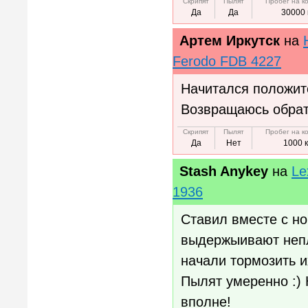
Скрипят
Пылят
Пробег на к
Да
Да
30000 
Артем Иркутск
на
Ferodo FDB 4227
Начитался положите
Возвращаюсь обрат
Скрипят
Пылят
Пробег на к
Да
Нет
1000 
Stash Anykey
на
Le
1936
Ставил вместе с н
выдержыивают непло
начали тормозить и
Пылят умеренно :)
вполне!