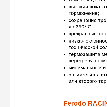
высокий показа
торможение;
сохранение тре
до 650° С;
прекрасные тор
низкая склоннос
технической со
термозащита ме
перегреву торм
минимальный из
оптимальная ст
или второго то
Ferodo RACI