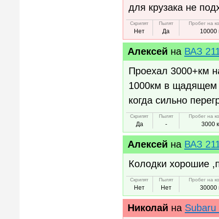
для крузака не под
Скрипят
Пылят
Пробег на к
Нет
Да
10000 
Алексей
на
ВАЗ 21
Проехал 3000+км н
1000км в щадящем 
когда сильно перег
Скрипят
Пылят
Пробег на к
Да
-
3000 
Алексей
на
ВАЗ 21
Колодки хорошие ,
Скрипят
Пылят
Пробег на к
Нет
Нет
30000 
Николай
на
Subaru