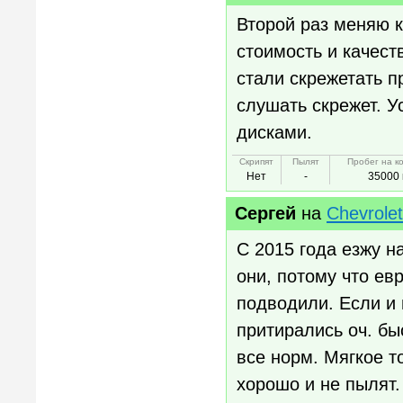
Второй раз меняю 
стоимость и качест
стали скрежетать п
слушать скрежет. У
дисками.
Скрипят
Пылят
Пробег на к
Нет
-
35000 
Сергей
на
Chevrole
С 2015 года езжу н
они, потому что евр
подводили. Если и
притирались оч. бы
все норм. Мягкое 
хорошо и не пылят.