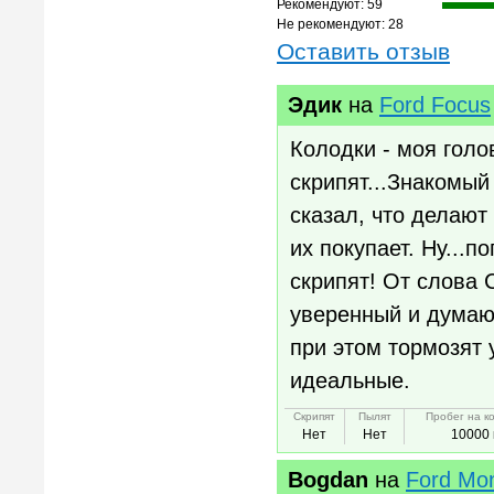
Рекомендуют: 59
Не рекомендуют: 28
Оставить отзыв
Эдик
на
Ford Focus
Колодки - моя голо
скрипят...Знакомый
сказал, что делают 
их покупает. Ну...п
скрипят! От слова 
уверенный и думаю, 
при этом тормозят 
идеальные.
Скрипят
Пылят
Пробег на к
Нет
Нет
10000 
Bogdan
на
Ford Mo