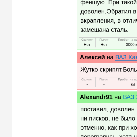
феншую. При такой 
доволен.Обратил в
вкрапления, в отли
замешана сталь.
Скрипят
Пылят
Пробег на к
Нет
Нет
3000 
Алексей
на
ВАЗ Ка
Жутко скрипят.Боль
Скрипят
Пылят
Пробег на к
-
-
км
Alexandr91
на
ВАЗ 
поставил, доволен 
ни писков, не было
отменно, как при х
перегрелись, хотя 