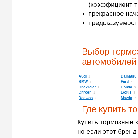
(коэффициент тр
прекрасное нач
предсказуемост
Выбор тормо
автомобилей
Audi
Daihatsu
1
BMW
Ford
1
6
Chevrolet
Honda
2
3
Citroen
Lexus
1
3
Daewoo
Mazda
2
7
Где купить т
Купить тормозные к
но если этот бренд 