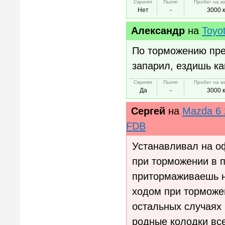
Скрипят
Пылят
Пробег на к
Нет
-
3000 
Александр
на
Toyo
По торможению прет
запарил, ездишь ка
Скрипят
Пылят
Пробег на к
Да
-
3000 
Сергей
на
Mazda 6 
FDB
Устанавливал на о
при торможении в пр
притормаживаешь на
ходом при торможен
остальных случаях 
родные колодки все