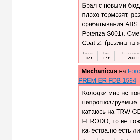
Брал с новыми бюд
плохо тормозят, ра
срабатывания ABS п
Potenza S001). Сме
Coat Z, (резина та 
Скрипят
Пылят
Пробег на к
Нет
Нет
20000 
Mechanicus
на
Ford
PREMIER FDB 1594
Колодки мне не пон
непрогнозируемые. 
катаюсь на TRW GDB
FERODO, то не пож
качества,но есть л