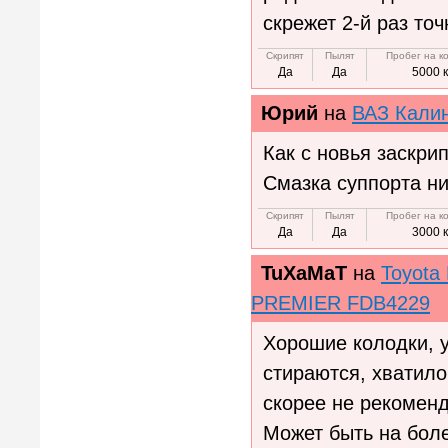
скрежет 2-й раз точ
Скрипят
Пылят
Пробег на к
Да
Да
5000 
Юрий
на
ВАЗ Калин
Как с новья заскрип
Смазка суппорта ни
Скрипят
Пылят
Пробег на к
Да
Да
3000 
TuXaMaT
на
Toyota 
PREMIER FDB4229
Хорошие колодки, 
стираются, хватило
скорее не рекоменд
Может быть на боле