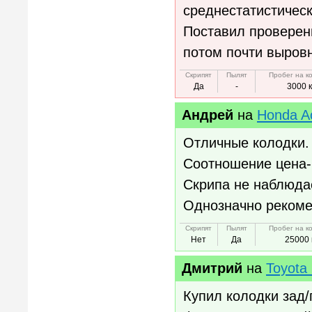
среднестатистическ
Поставил проверенн
потом почти выров
Скрипят
Пылят
Пробег на к
Да
-
3000 
Андрей
на
Honda A
Отличные колодки. 
Соотношение цена-к
Скрипа не наблюдае
Однозначно реком
Скрипят
Пылят
Пробег на к
Нет
Да
25000 
Дмитрий
на
Toyota 
Купил колодки зад/