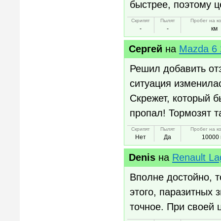
быстрее, поэтому ц
Скрипят
Пылят
Пробег на к
-
-
км
Сергей
на
Mazda 6 2
Решил добавить отзы
ситуация изменилас
Скрежет, который 
пропал! Тормозят т
Скрипят
Пылят
Пробег на к
Нет
Да
10000 
Denis
на
Renault L
Вполне достойно, т
этого, паразитных 
точное. При своей