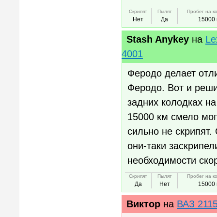
Скрипят
Пылят
Пробег на к
Нет
Да
15000 
Stash Anykey
на
Le
4001
Феродо делает отли
Феродо. Вот и реши
задних колодках на
15000 км смело мог
сильно не скрипят. 
они-таки заскрипел
необходимости скор
Скрипят
Пылят
Пробег на к
Да
Нет
15000 
Виктор
на
ВАЗ 211