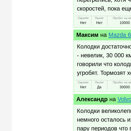
скоростей, пока ещ
Скрипят
Пылят
Пробег на к
Нет
Нет
10000 
Максим
на
Mazda 6
Колодки достаточно
- невелик, 30 000 к
говорили что колодк
угробят. Тормозят 
Скрипят
Пылят
Пробег на к
Нет
Да
30000 
Александр
на
Volv
Колодки великолепн
немного осталось и
пару периодов что 