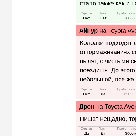
стало также как и н
Скрипят
Пылят
Пробег на к
Нет
Нет
10000 
Айнур
на
Toyota Av
Колодки подходят 
оттормаживаниях с
пылят, с чистыми 
поездишь. До этого
небольшой, все же 
Скрипят
Пылят
Пробег на к
Нет
Да
25000 
Дрон
на
Toyota Ave
Пищат нещадно, тор
Скрипят
Пылят
Пробег на к
Да
Да
3000 