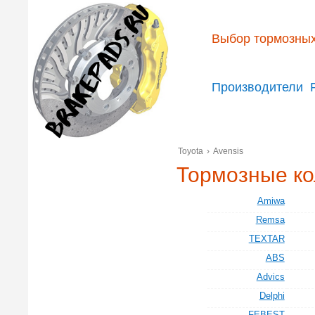
Выбор тормозных
Производители
Toyota
›
Avensis
Тормозные кол
Amiwa
Remsa
TEXTAR
ABS
Advics
Delphi
FEBEST