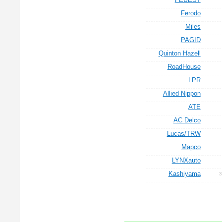
Ferodo
Miles
PAGID
Quinton Hazell
RoadHouse
LPR
Allied Nippon
ATE
AC Delco
Lucas/TRW
Mapco
LYNXauto
Kashiyama