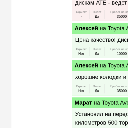
дискам АТЕ - ведет
Скрипят
Пылят
Пробег на к
-
Да
35000 
Алексей
на
Toyota 
Цена качество! дис
Скрипят
Пылят
Пробег на к
Нет
Да
10000 
Алексей
на
Toyota 
хорошие колодки и
Скрипят
Пылят
Пробег на к
Нет
Да
35000 
Марат
на
Toyota Av
Установил на пере
километров 500 то