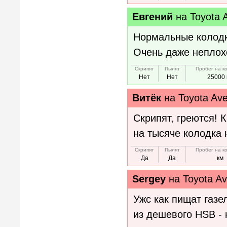
Евгений
на
Toyota 
Нормальные колодки
Очень даже неплохо
Скрипят
Пылят
Пробег на к
Нет
Нет
25000 
Витёк
на
Toyota Av
Скрипят, греются! К
на тысяче колодка 
Скрипят
Пылят
Пробег на к
Да
Да
км
Sergey
на
Toyota A
Ужс как пищат газе
из дешевого HSB - 