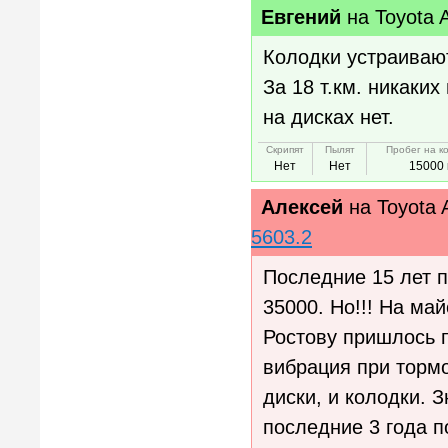
Евгений
на
Toyota 
Колодки устраивают
За 18 т.км. никаки
на дисках нет.
Скрипят
Пылят
Пробег на к
Нет
Нет
15000 
Алексей
на
Toyota 
5603.2
Последние 15 лет п
35000. Но!!! На ма
Ростову пришлось 
вибрация при тормо
диски, и колодки. 
последние 3 года п