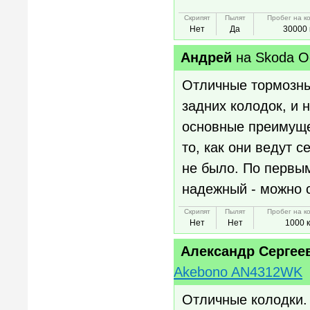
Скрипят
Пылят
Пробег на к
Нет
Да
30000 
Андрей
на
Skoda O
Отличные тормозны
задних колодок, и 
основные преимущес
то, как они ведут 
не было. По первым
надежный - можно 
Скрипят
Пылят
Пробег на к
Нет
Нет
1000 
Александр Сергее
Akebono AN4312WK
Отличные колодки. 