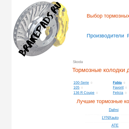
Выбор тормозных
Производители
Skoda
Тормозные колодки 
100-Serie
Fabia
0
9
105
Favorit
0
0
136 R Coupe
Felicia
0
0
Лучшие тормозные к
Dafmi
LYNXauto
ATE