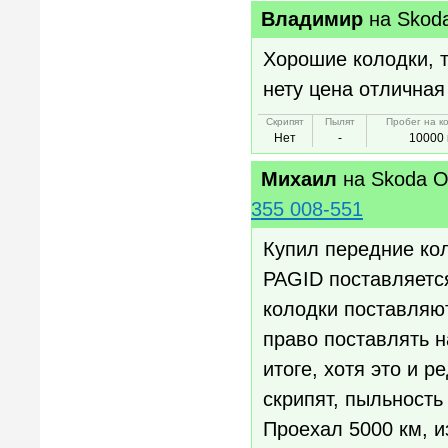
Владимир
на
Skod
Хорошие колодки, 
нету цена отличная
Скрипят
Пылят
Пробег на к
Нет
-
10000 
Михаил
на
Skoda Oc
355 008-551
Купил передние кол
PAGID поставляется
колодки поставляют
право поставлять н
итоге, хотя это и 
скрипят, пыльность
Проехал 5000 км, и