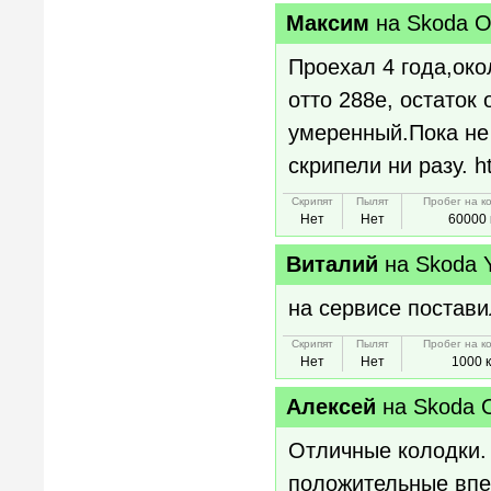
Максим
на
Skoda Oc
Проехал 4 года,око
отто 288е, остаток
умеренный.Пока не
скрипели ни разу. 
Скрипят
Пылят
Пробег на к
Нет
Нет
60000 
Виталий
на
Skoda 
на сервисе постави
Скрипят
Пылят
Пробег на к
Нет
Нет
1000 
Алексей
на
Skoda 
Отличные колодки. 
положительные впе