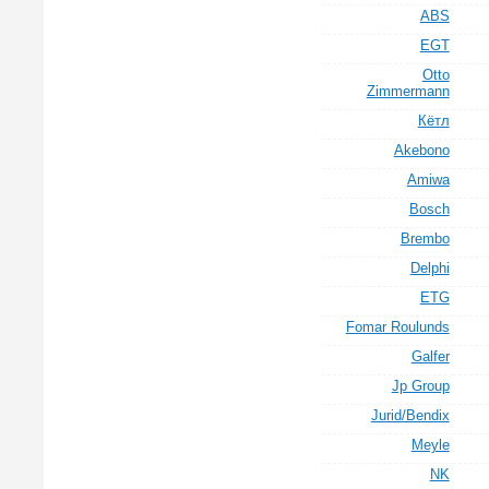
ABS
EGT
Otto
Zimmermann
Кётл
Akebono
Amiwa
Bosch
Brembo
Delphi
ETG
Fomar Roulunds
Galfer
Jp Group
Jurid/Bendix
Meyle
NK