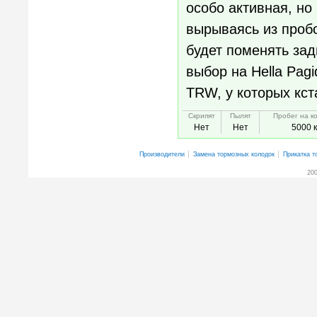
особо активная, но
вырываясь из пробо
будет поменять зад
выбор на Hella Pagi
TRW, у которых кст
Скрипят
Пылят
Пробег на к
Нет
Нет
5000 
Производители
Замена тормозных колодок
Прикатка т
200