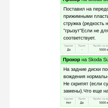
Поставил на перед
прижимными пласти
стружка (редкость 
"грызут"Если не дл
соответствует.
Скрипят
Пылят
Пробег на к
Да
-
5000 
Прохор
на
Skoda S
На задние диски по
вождения нормальн
Не скрипят (если с
замены).Что еще н
Скрипят
Пылят
Пробег на к
Нет
Да
5000 