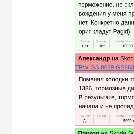
торможение, не скл
вождения у меня пр
нет. Конкретно дан
ориг кладут Pagid)
Скрипят
Пылят
Пробег на к
Нет
Нет
10000 
Александр
на
Skod
TRW GS 8639 GS86
Поменял колодки т
1386, тормозные д
В результате, торм
начала и не пропад
Скрипят
Пылят
Пробег на к
Да
-
5000 
Прохор
на
Skoda S